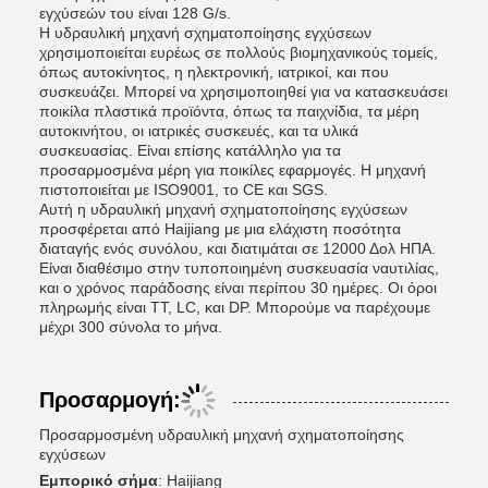
εγχύσεών του είναι 128 G/s.
Η υδραυλική μηχανή σχηματοποίησης εγχύσεων
χρησιμοποιείται ευρέως σε πολλούς βιομηχανικούς τομείς,
όπως αυτοκίνητος, η ηλεκτρονική, ιατρικοί, και που
συσκευάζει. Μπορεί να χρησιμοποιηθεί για να κατασκευάσει
ποικίλα πλαστικά προϊόντα, όπως τα παιχνίδια, τα μέρη
αυτοκινήτου, οι ιατρικές συσκευές, και τα υλικά
συσκευασίας. Είναι επίσης κατάλληλο για τα
προσαρμοσμένα μέρη για ποικίλες εφαρμογές. Η μηχανή
πιστοποιείται με ISO9001, το CE και SGS.
Αυτή η υδραυλική μηχανή σχηματοποίησης εγχύσεων
προσφέρεται από Haijiang με μια ελάχιστη ποσότητα
διαταγής ενός συνόλου, και διατιμάται σε 12000 Δολ ΗΠΑ.
Είναι διαθέσιμο στην τυποποιημένη συσκευασία ναυτιλίας,
και ο χρόνος παράδοσης είναι περίπου 30 ημέρες. Οι όροι
πληρωμής είναι TT, LC, και DP. Μπορούμε να παρέχουμε
μέχρι 300 σύνολα το μήνα.
Προσαρμογή:
Προσαρμοσμένη υδραυλική μηχανή σχηματοποίησης
εγχύσεων
Εμπορικό σήμα
: Haijiang