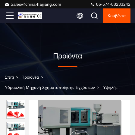
Sales@china-haijiang.com
86-574-88233242
Κουβέντα
Προϊόντα
Σπίτι
>
Προϊόντα
>
Υδραυλική Μηχανή Σχηματοποίησης Εγχύσεων
>
Υψηλή
ακρίβεια υδραυλική μηχανή σχηματοποίησης εγχύσεων 180 τόνου
για βιομηχανικό