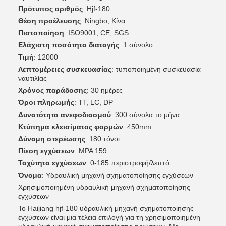
Πρότυπος αριθμός
: Hjf-180
Θέση προέλευσης
: Ningbo, Κίνα
Πιστοποίηση
: ISO9001, CE, SGS
Ελάχιστη ποσότητα διαταγής
: 1 σύνολο
Τιμή
: 12000
Λεπτομέρειες συσκευασίας
: τυποποιημένη συσκευασία
ναυτιλίας
Χρόνος παράδοσης
: 30 ημέρες
Όροι πληρωμής
: TT, LC, DP
Δυνατότητα ανεφοδιασμού
: 300 σύνολα το μήνα
Κτύπημα κλεισίματος φορμών
: 450mm
Δύναμη στερέωσης
: 180 τόνοι
Πίεση εγχύσεων
: MPA 159
Ταχύτητα εγχύσεων
: 0-185 περιστροφή/λεπτό
Όνομα
: Υδραυλική μηχανή σχηματοποίησης εγχύσεων
Χρησιμοποιημένη υδραυλική μηχανή σχηματοποίησης
εγχύσεων
Το Haijiang hjf-180 υδραυλική μηχανή σχηματοποίησης
εγχύσεων είναι μια τέλεια επιλογή για τη χρησιμοποιημένη