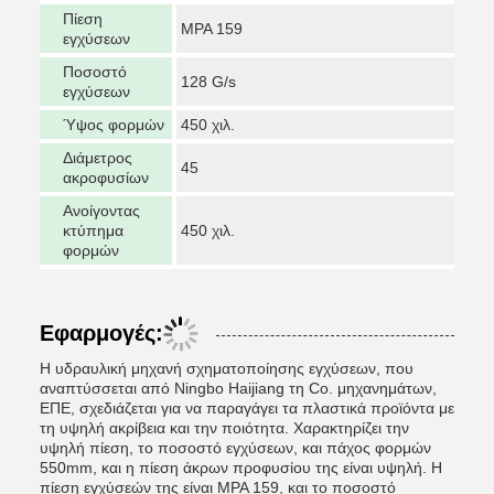
Πίεση
MPA 159
εγχύσεων
Ποσοστό
128 G/s
εγχύσεων
Ύψος φορμών
450 χιλ.
Διάμετρος
45
ακροφυσίων
Ανοίγοντας
κτύπημα
450 χιλ.
φορμών
Εφαρμογές:
Η υδραυλική μηχανή σχηματοποίησης εγχύσεων, που
αναπτύσσεται από Ningbo Haijiang τη Co. μηχανημάτων,
ΕΠΕ, σχεδιάζεται για να παραγάγει τα πλαστικά προϊόντα με
τη υψηλή ακρίβεια και την ποιότητα. Χαρακτηρίζει την
υψηλή πίεση, το ποσοστό εγχύσεων, και πάχος φορμών
550mm, και η πίεση άκρων προφυσίου της είναι υψηλή. Η
πίεση εγχύσεών της είναι MPA 159, και το ποσοστό