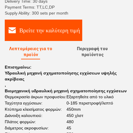
Delivery Time: 30 days
Payment Terms: TT,LC,DP
Supply Ability: 300 sets per month
Βρείτε την καλύτερη τιμή
Λεπτομέρειες για το
Περιγραφή του
προϊόν
προϊόντος
Επισημαίνω:
Υδραυλική μηχανή σχηματοποίησης εγχύσεων υψηλής
ακρίβειας
,
Βιομηχανική υδραυλική μηχανή σχηματοποίησης εγχύσεων
Θερμοκρασία άκρων προφυσίου:
Εξαρτηθείτε από το υλικό
Ταχύτητα εγχύσεων:
0-185 περιστροφή/λεπτό
Κτύπημα κλεισίματος φορμών:
450mm
Διάνοιξη καλουπιού:
450 χλστ
Πλάτος φορμών:
480
διάμετρος ακροφυσίων:
45