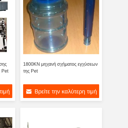
σης
1800KN μηχανή σχήματος εγχύσεων
 Pet
της Pet
τιμή
Βρείτε την καλύτερη τιμή