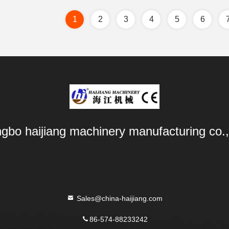
1
2
3
4
5
6
ngbo haijiang machinery manufacturing co.,
Sales@china-haijiang.com
86-574-88233242