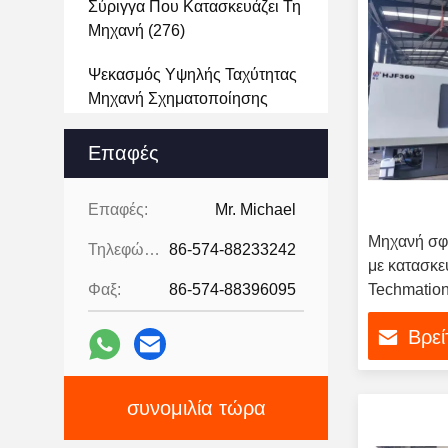
Σύριγγα Που Κατασκευάζει Τη
Μηχανή
(276)
Ψεκασμός Υψηλής Ταχύτητας
Μηχανή Σχηματοποίησης
(247)
Επαφές
Πλαστική Μηχανή Σχήματος
Εγχύσεων Εδρών
(318)
Επαφές:
Mr. Michael
Υδραυλική Μηχανή
Μηχανή σφ
Τηλεφώνημα:
86-574-88233242
Σχηματοποίησης Εγχύσεων
με κατασκε
(243)
Φαξ:
86-574-88396095
Techmation
πλαστική κ
Πλαστική Μηχανή
Βρεί
Σχηματοποίησης Ένεση
(504)
Πλαστικά Πλήγμα Molding
συνομιλία τώρα
Μηχανή
(12)