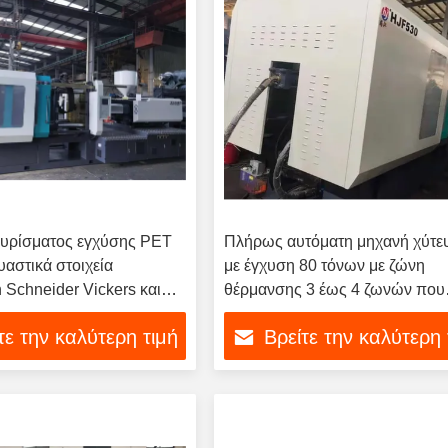
υρίσματος εγχύσης PET
Πλήρως αυτόματη μηχανή χύτε
υαστικά στοιχεία
με έγχυση 80 τόνων με ζώνη
 Schneider Vickers και
θέρμανσης 3 έως 4 ζωνών που
αρέτα για λειτουργία
εξασφαλίζει θέρμανση και σταθ
τε την καλύτερη τιμή
Βρείτε την καλύτερη 
πλαστικό εξάρτημα