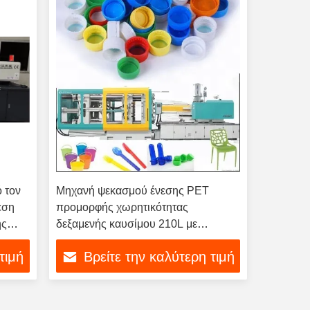
 τον
Μηχανή ψεκασμού ένεσης PET
εση
προμορφής χωρητικότητας
ής
δεξαμενής καυσίμου 210L με
χωρητικότητα στεγανοποίησης 4800
τιμή
Βρείτε την καλύτερη τιμή
KN και αυτόματη ποιότητα για την
κατασκευή φιαλών