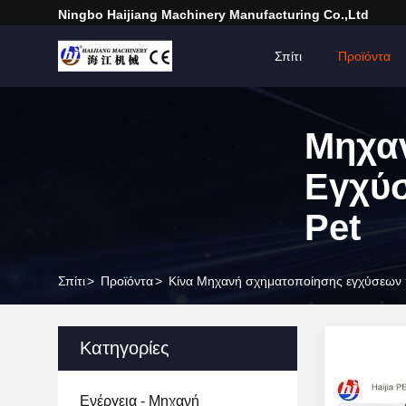
Ningbo Haijiang Machinery Manufacturing Co.,Ltd
Σπίτι
Προϊόντα
Μηχα
Εγχύ
Pet
Σπίτι
>
Προϊόντα
>
Κίνα Μηχανή σχηματοποίησης εγχύσεων 
Κατηγορίες
Ενέργεια - Μηχανή