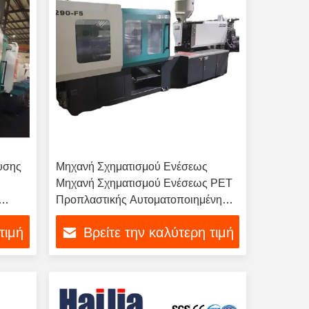
υσης
Μηχανή Σχηματισμού Ενέσεως
Μηχανή Σχηματισμού Ενέσεως PET
Προπλαστικής Αυτοματοποιημένη
ερό
Τάξη Αυτοματοποιημένη δεξαμενή
τιμή
Βρείτε την καλύτερη τιμή
πετρελαίου χωρητικότητα 210L
Λειτουργία