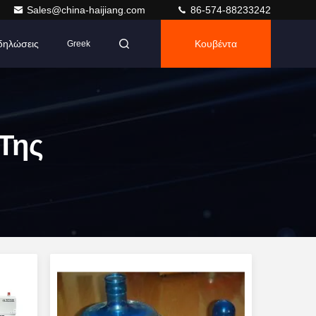
Sales@china-haijiang.com
86-574-88233242
δηλώσεις
Κουβέντα
Greek
Της