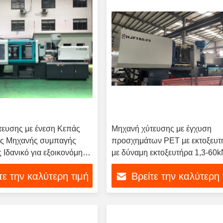
τευσης με ένεση Κεπάς
Μηχανή χύτευσης με έγχυση
ής Μηχανής συμπαγής
προσχημάτων PET με εκτοξευτ
 Ιδανικό για εξοικονόμηση
με δύναμη εκτοξευτήρα 1,3-60k
εξορθολογισμένες
μηχανή χύτευσης με έγχυση για
τε την καλύτερη τιμή
Βρείτε την καλύτερη 
αραγωγής καπάκιας
κατασκευή