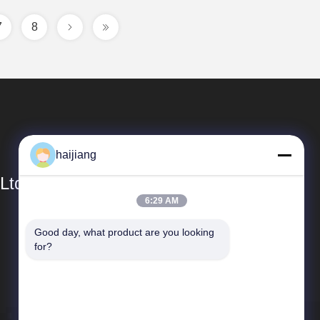
7
8
haijiang
Ltd
6:29 AM
Γρήγοροι Σύνδεσμοι
Good day, what product are you looking 
for?
Προφίλ εταιρείας
Επισκεψή εργοστασίου
Έλεγχος ποιότητας