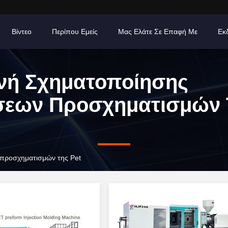
Βίντεο
Περίπου Εμείς
Μας Ελάτε Σε Επαφή Με
Εκ
νή Σχηματοποίησης
σεων Προσχηματισμών 
προσχηματισμών της Pet