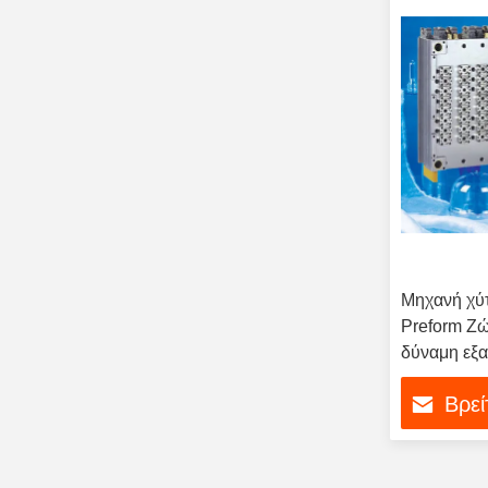
Μηχανή χύ
Preform Ζώ
δύναμη εξ
χύτευσης μ
Βρεί