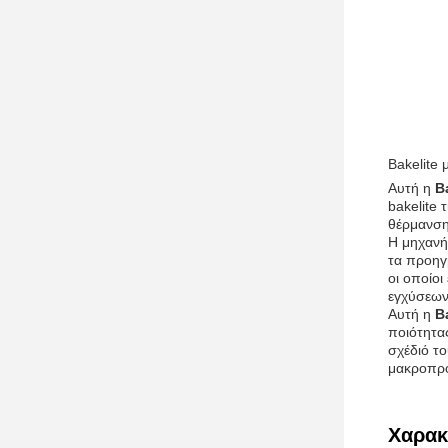
Bakelite
Αυτή η
B
bakelite 
θέρμανση
Η μηχανή 
τα προηγ
οι οποίοι
εγχύσεων,
Αυτή η
B
ποιότητας
σχέδιό το
μακροπρό
Χαρακ