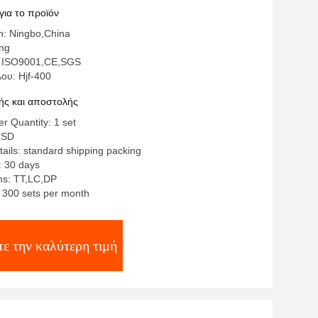
για το προϊόν
in: Ningbo,China
ang
: ISO9001,CE,SGS
ου: Hjf-400
ς και αποστολής
 Quantity: 1 set
USD
ails: standard shipping packing
: 30 days
s: TT,LC,DP
y: 300 sets per month
τε την καλύτερη τιμή