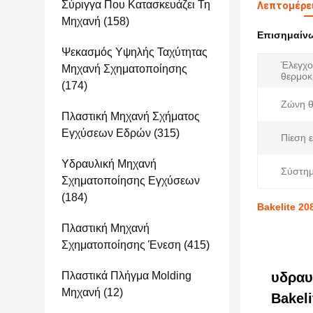
Σύριγγα Που Κατασκευάζει Τη
Λεπτομέρει
Μηχανή
(158)
Επισημαίν
Ψεκασμός Υψηλής Ταχύτητας
Έλεγχο
Μηχανή Σχηματοποίησης
θερμοκ
(174)
Ζώνη θ
Πλαστική Μηχανή Σχήματος
Εγχύσεων Εδρών
(315)
Πίεση 
Υδραυλική Μηχανή
Σύστημ
Σχηματοποίησης Εγχύσεων
(184)
Bakelite 2
Πλαστική Μηχανή
Σχηματοποίησης Ένεση
(415)
Πλαστικά Πλήγμα Molding
υδραυ
Μηχανή
(12)
Bakeli