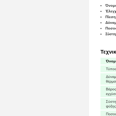
Όνομ
Έλεγχ
Πίεση
Δύναμ
Ποσο
Σύστη
Τεχνι
Όνομ
Τύπο
Δύνα
θέρμα
Βάρο
εγχύσ
Σύστ
ψύξης
Ποσο