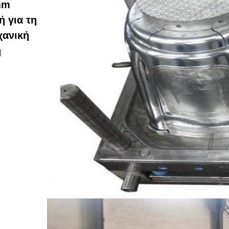
mm
ή για τη
χανική
η