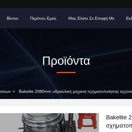
Βίντεο
Περίπου Εμείς
Μας Ελάτε Σε Επαφή Με
Εκ
Προϊόντα
χύσεων
>
Bakelite 2080mm υδραυλική μηχανή σχηματοποίησης εγχύσε
Bakelite
σχηματοπ