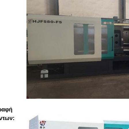
ραφή
ντων: