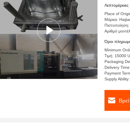
Λεπτομέρειες 
Place of Orig
Μάρκα: Haiji
Πιστοποίηση
Αριθμό μοντέλ
Όροι πληρωμή
Minimum Order
Τιμή: 15000 
Packaging Det
Delivery Time
Payment Term
Supply Abilit
Βρεί