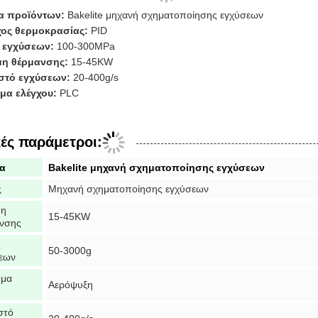
α προϊόντων:
Bakelite μηχανή σχηματοποίησης εγχύσεων
ος θερμοκρασίας:
PID
 εγχύσεων:
100-300MPa
η θέρμανσης:
15-45KW
στό εγχύσεων:
20-400g/s
μα ελέγχου:
PLC
κές παράμετροι:
α
Bakelite μηχανή σχηματοποίησης εγχύσεων
ς
Μηχανή σχηματοποίησης εγχύσεων
μη
15-45KW
νσης
ς
50-3000g
εων
ημα
Αερόψυξη
στό