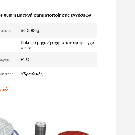
ite 80mm μηχανή σχηματοποίησης εγχύσεων
ύσεων:
50-3000g
Bakelite μηχανή σχηματοποίησης εγχύ
σεων
λέγχου:
PLC
ίνησης:
Υδραυλικός
νικό