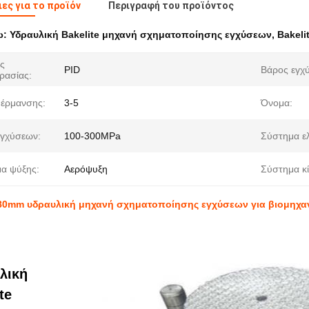
ες για το προϊόν
Περιγραφή του προϊόντος
ω:
Υδραυλική Bakelite μηχανή σχηματοποίησης εγχύσεων
,
Bakel
ς
PID
Βάρος εγχ
ρασίας:
έρμανσης:
3-5
Όνομα:
εγχύσεων:
100-300MPa
Σύστημα ε
α ψύξης:
Αερόψυξη
Σύστημα κ
080mm υδραυλική μηχανή σχηματοποίησης εγχύσεων για βιομηχα
λική
te