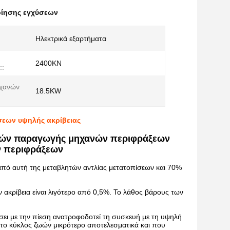
οίησης εγχύσεων
Ηλεκτρικά εξαρτήματα
2400KN
::
χανών
18.5KW
σεων υψηλής ακρίβειας
μών παραγωγής μηχανών περιφράξεων
ν περιφράξεων
 από αυτή της μεταβλητών αντλίας μετατοπίσεων και 70%
 ακρίβεια είναι λιγότερο από 0,5%. Το λάθος βάρους των
ίσει με την πίεση ανατροφοδοτεί τη συσκευή με τη υψηλή
, το κύκλος ζωών μικρότερο αποτελεσματικά και που