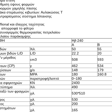
ρμα στενή
ύθμιση ύψους φορμών
φορμών χαμηλής πίεσης
κα στερέωσης κιβωτίων: Αυλακώσεις Τ
ντραρίσματος σύστημα λίπανσης
fional και έλεγχος ταχύτητας
ο απορροφά το φίλτρο
 συναγερμός θερμοκρασίας πετρελαίου
ελαίου παράκαμψης
ΑΦΗ
Hjf-240
Α
Β
ιδών
Χιλ.
50
55
ίμων βιδών L/D
L/D
22.2
20
ν μέγεθος
cm3
508
593
σεων (CP)
γ
462
534
χύσεων
g/s
148
179
σεων
MPA
180
160.8
δών
περιστροφή/λεπτό
0~180
τα σφιγκτηρών
KN
2400
κτύπημα
Χιλ.
490
εταξύ των φραγμών
χιλ.
530*510
ψος
χιλ.
530
ψος
χιλ.
200
στημάτων
χιλ.
165