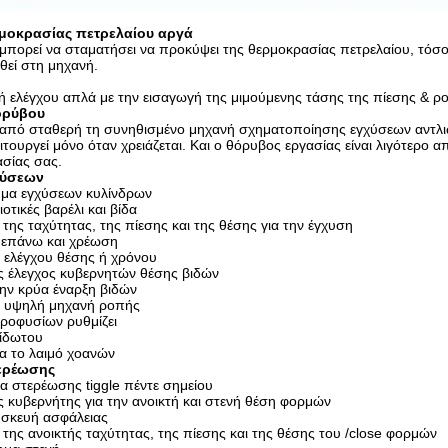
μοκρασίας πετρελαίου αργά
μπορεί να σταματήσει να προκύψει της θερμοκρασίας πετρελαίου, τόσο
θεί στη μηχανή.
οή ελέγχου απλά με την εισαγωγή της μιμούμενης τάσης της πίεσης & ρ
ορύβου
 από σταθερή τη συνηθισμένο μηχανή σχηματοποίησης εγχύσεων αντλ
τουργεί μόνο όταν χρειάζεται. Και ο θόρυβος εργασίας είναι λιγότερο α
ασίας σας.
χύσεων
μα εγχύσεων κυλίνδρων
οτικές βαρέλι και βίδα
της ταχύτητας, της πίεσης και της θέσης για την έγχυση
 επάνω και χρέωση
ελέγχου θέσης ή χρόνου
ς έλεγχος κυβερνητών θέσης βιδών
ην κρύα έναρξη βιδών
 υψηλή μηχανή ροπής
κροφυσίων ρυθμίζει
ίδωτου
α το λαιμό χοανών
ερέωσης
α στερέωσης tiggle πέντε σημείου
ς κυβερνήτης για την ανοικτή και στενή θέση φορμών
σκευή ασφάλειας
της ανοικτής ταχύτητας, της πίεσης και της θέσης του /close φορμών