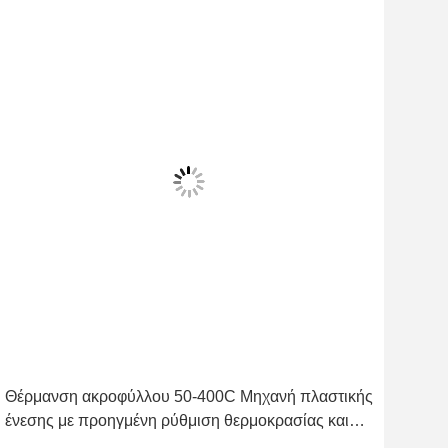
Θέρμανση ακροφύλλου 50-400C Μηχανή πλαστικής
Μηχ
ένεσης με προηγμένη ρύθμιση θερμοκρασίας και
προ
απόδοση ένεσης
2500