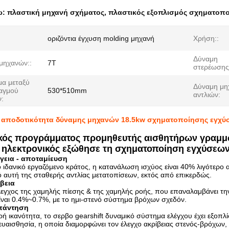
ω:
πλαστική μηχανή σχήματος
,
πλαστικός εξοπλισμός σχηματοπ
οριζόντια έγχυση molding μηχανή
Χρήση::
Δύναμη
μηχανών::
7T
στερέωσης
μα μεταξύ
Δύναμη μη
αγμού
530*510mm
αντλιών:
:
 αποδοτικότητα δύναμης μηχανών 18.5kw σχηματοποίησης εγχύ
ικός προγράμματος προμηθευτής αισθητήρων γραμ
 ηλεκτρονικός εξώθησε τη σχηματοποίηση εγχύσεω
γεια - αποταμίευση
 ιδανικό εργαζόμενο κράτος, η κατανάλωση ισχύος είναι 40% λιγότερο
ό αυτή της σταθερής αντλίας μετατοπίσεων, εκτός από επικερδώς.
βεια
λεγχος της χαμηλής πίεσης & της χαμηλής ροής, που επαναλαμβάνει την
ίναι 0.4%~0.7%, με το ημι-στενό σύστημα βρόχων σχεδόν.
πάντηση
ή ικανότητα, το σερβο gearshift δυναμικό σύστημα ελέγχου έχει εξοπλ
 ευαισθησία, η οποία διαμορφώνει τον έλεγχο ακρίβειας στενός-βρόχων