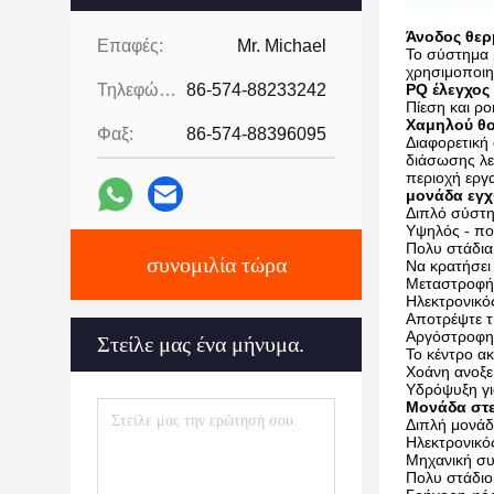
Άνοδος θερ
Επαφές:
Mr. Michael
Το σύστημα 
χρησιμοποιη
Τηλεφώνημα:
86-574-88233242
PQ έλεγχος
Πίεση και ρ
Χαμηλού θ
Φαξ:
86-574-88396095
Διαφορετική
διάσωσης λει
περιοχή εργ
μονάδα εγ
Διπλό σύστη
Υψηλός - ποι
Πολυ στάδια 
συνομιλία τώρα
Να κρατήσει
Μεταστροφή 
Ηλεκτρονικό
Αποτρέψτε τ
Αργόστροφη
Στείλε μας ένα μήνυμα.
Το κέντρο α
Χοάνη ανοξε
Υδρόψυξη γι
Μονάδα στ
Διπλή μονάδ
Ηλεκτρονικό
Μηχανική συ
Πολυ στάδιο 