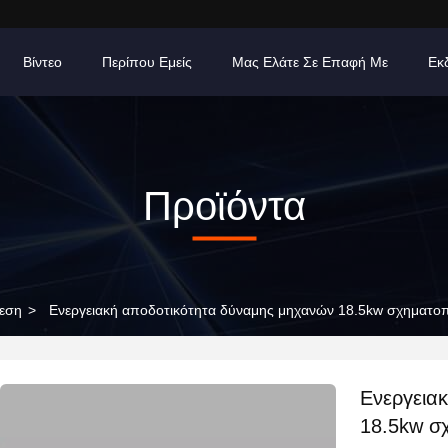
Βίντεο
Περίπου Εμείς
Μας Ελάτε Σε Επαφή Με
Εκ
Προϊόντα
εση
>
Ενεργειακή αποδοτικότητα δύναμης μηχανών 18.5kw σχηματοπ
Ενεργεια
18.5kw σ