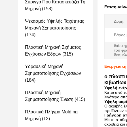
Σύριγγα Που Κατασκευάζει Τη
Επισημαίν
Μηχανή
(158)
Ψεκασμός Υψηλής Ταχύτητας
Δομή:
Μηχανή Σχηματοποίησης
(174)
Βάρος 
διάστη
Πλαστική Μηχανή Σχήματος
του φρ
Εγχύσεων Εδρών
(315)
δεσμών
Υδραυλική Μηχανή
Ενεργειακή
Σχηματοποίησης Εγχύσεων
ο πλαστ
(184)
κιβωτίων
Υψηλή ενέρ
Πλαστική Μηχανή
Κάτω από το
λιγότερο απ
Σχηματοποίησης Ένεση
(415)
Υψηλή ακρί
Ο ακριβής έ
προϊόντων ε
Πλαστικά Πλήγμα Molding
Γρήγορη α
Μηχανή
(12)
Με τη σταθερ
ακρίβεια και