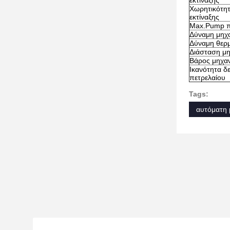
εκτίναξης
Χωρητικότη
εκτίναξης
Max.Pump π
Δύναμη μηχ
Δύναμη θερ
Διάσταση μ
Βάρος μηχα
Ικανότητα δ
πετρελαίου
Tags:
αυτόματη 