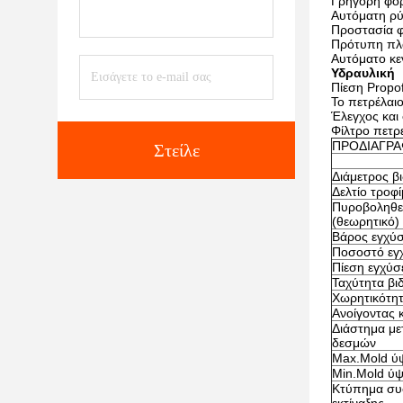
Γρήγορη φό
Αυτόματη ρ
Προστασία 
Πρότυπη πλά
Αυτόματο κε
Υδραυλική
Πίεση Propof
Το πετρέλαι
Έλεγχος και
Φίλτρο πετρ
ΠΡΟΔΙΑΓΡ
Στείλε
Διάμετρος β
Δελτίο τροφ
Πυροβοληθε'
(θεωρητικό)
Βάρος εγχύ
Ποσοστό εγ
Πίεση εγχύ
Ταχύτητα βι
Χωρητικότη
Ανοίγοντας 
Διάστημα μ
δεσμών
Max.Mold ύ
Min.Mold ύ
Κτύπημα συ