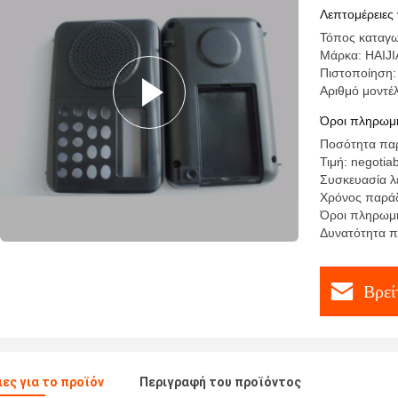
ακρίβειας
Λεπτομέρειες 
Τόπος καταγωγ
Μάρκα: HAIJI
Πιστοποίηση
Αριθμό μοντέ
Όροι πληρωμή
Ποσότητα παρ
Τιμή: negotia
Συσκευασία λ
Χρόνος παράδ
Όροι πληρωμής
Δυνατότητα π
Βρεί
ες για το προϊόν
Περιγραφή του προϊόντος