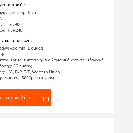
για το προϊόν
ής: zhejiang, Κίνα
A
: CE ISO9001
λου: HJF240
ς και αποστολής
αγγελίας min: 1 ομάδα
ble
επτομέρειες: τυποποιημένο λογισμικό κατά την εξαγωγή
οσης: 30 ημέρες
: L/C, D/P, T/T, Western Union
ροσφοράς: 5000pcs το χρόνο
τε την καλύτερη τιμή