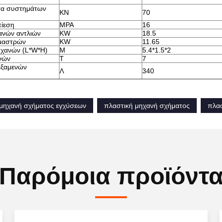
τα συστημάτων
KN
70
ίεση
MPA
16
ανών αντλιών
KW
18.5
μαστρών
KW
11.65
ηχανών (L*W*H)
Μ
5.4*1.5*2
νών
Τ
7
εξαμενών
Λ
340
μηχανή σχήματος εγχύσεων
πλαστική μηχανή σχήματος
πλασ
Παρόμοια προϊόντ