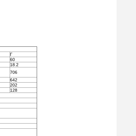
Γ
60
18.2
706
642
202
128