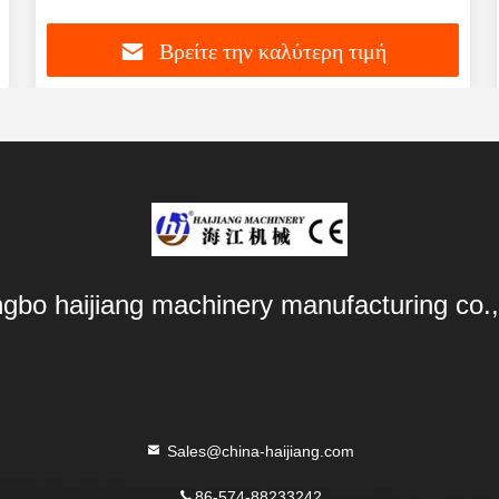
Βρείτε την καλύτερη τιμή
ngbo haijiang machinery manufacturing co.,
Sales@china-haijiang.com
86-574-88233242