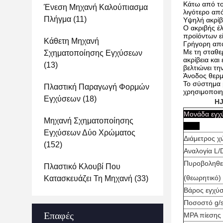
Κάτω από το
Ένεση Μηχανή Καλούπιασμα
λιγότερο απ
Πλήγμα
(11)
Υψηλή ακρίβ
Ο ακριβής έ
προϊόντων ε
Κάθετη Μηχανή
Γρήγορη απ
Με τη σταθερ
Σχηματοποίησης Εγχύσεων
ακρίβεια και
(13)
βελτιώνει τ
Άνοδος θερμ
Το σύστημα 
Πλαστική Παραγωγή Φορμών
χρησιμοποιη
Εγχύσεων
(18)
HJ
Μονάδ
Μηχανή Σχηματοποίησης
Εγχύσεων Δύο Χρώματος
Διάμετρος χι
(152)
Αναλογία L/
Πυροβοληθε'
Πλαστικό Κλουβί Που
(θεωρητικό) 
Κατασκευάζει Τη Μηχανή
(33)
Βάρος εγχύσ
Ποσοστό g/
Επαφές
MPA πίεσης