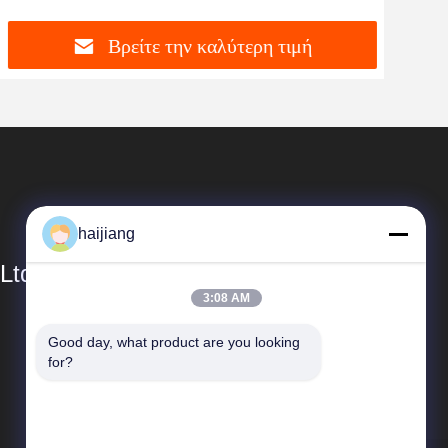
αντ
Βρείτε την καλύτερη τιμή
haijiang
Ltd
3:08 AM
Γρήγοροι Σύνδεσμοι
Good day, what product are you looking 
for?
Προφίλ εταιρείας
Επισκεψή εργοστασίου