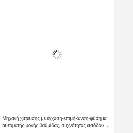
Μηχανή χύτευσης με έγχυση-επιμήκυνση-φύσημα
Εισ
αυτόματης μονής βαθμίδας, συχνότητας εισόδου 47
Σχη
έως 63Hz, σχεδιασμένη για ακριβή χύτευση φιαλών
συμ