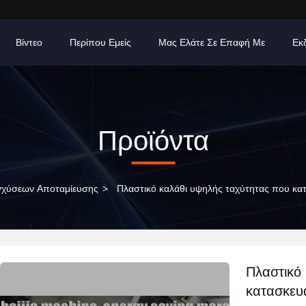
Βίντεο
Περίπου Εμείς
Μας Ελάτε Σε Επαφή Με
Εκ
Προϊόντα
γχύσεων Αποταμίευσης
>
Πλαστικό καλάθι υψηλής ταχύτητας που κα
Πλαστικό
κατασκευά