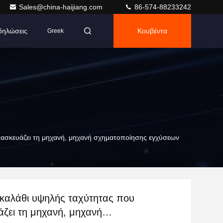
Sales@china-haijiang.com
86-574-88233242
δηλώσεις
Κουβέντα
Greek
τασκευάζει τη μηχανή, μηχανή σχηματοποίησης εγχύσεων
 καλάθι υψηλής ταχύτητας που
ζει τη μηχανή, μηχανή