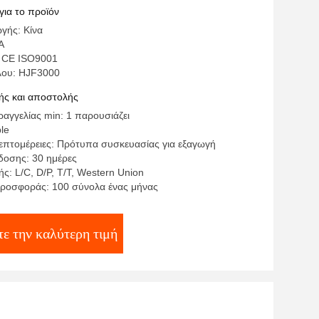
οίησης εγχύσεων 3000 τόνου
για το προϊόν
γής: Κίνα
A
: CE ISO9001
λου: HJF3000
ς και αποστολής
αγγελίας min: 1 παρουσιάζει
ble
επτομέρειες: Πρότυπα συσκευασίας για εξαγωγή
οσης: 30 ημέρες
: L/C, D/P, T/T, Western Union
ροσφοράς: 100 σύνολα ένας μήνας
τε την καλύτερη τιμή