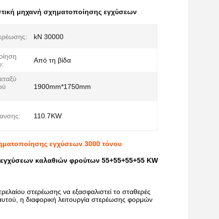
τική μηχανή σχηματοποίησης εγχύσεων
ερέωσης:
kN 30000
οίηση
Από τη βίδα
υ:
εταξύ
ού
1900mm*1750mm
ανσης:
110.7KW
χηματοποίησης εγχύσεων 3000 τόνου
 εγχύσεων καλαθιών φρούτων 55+55+55+55 KW
ρελαίου στερέωσης να εξασφαλιστεί το σταθερές
αυτού, η διαφορική λειτουργία στερέωσης φορμών