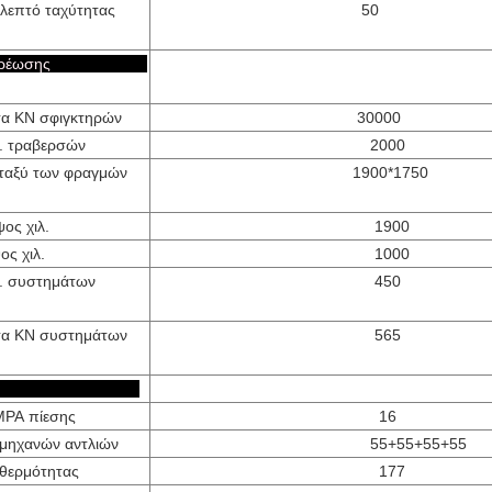
λεπτό ταχύτητας
50
α στερέωσης
τα KN σφιγκτηρών
30000
. τραβερσών
2000
εταξύ των φραγμών
1900*1750
ος χιλ.
1900
ος χιλ.
1000
λ. συστημάτων
450
τα KN συστημάτων
565
λλοι
PA πίεσης
16
μηχανών αντλιών
55+55+55+55
θερμότητας
177