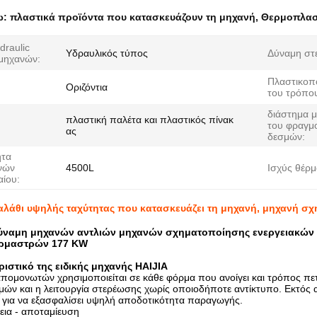
ω:
πλαστικά προϊόντα που κατασκευάζουν τη μηχανή
,
Θερμοπλασ
draulic
Υδραυλικός τύπος
Δύναμη στ
μηχανών:
Πλαστικοπ
Οριζόντια
του τρόπο
διάστημα μ
πλαστική παλέτα και πλαστικός πίνακ
του φραγμ
ας
δεσμών:
ητα
νών
4500L
Ισχύς θέρμ
αίου:
αλάθι υψηλής ταχύτητας που κατασκευάζει τη μηχανή, μηχανή σ
ύναμη μηχανών αντλιών μηχανών σχηματοποίησης ενεργειακών
ερμαστρών 177 KW
ιστικό της ειδικής μηχανής HAIJIA
πομονωτών χρησιμοποιείται σε κάθε φόρμα που ανοίγει και τρόπος πετ
μών και η λειτουργία στερέωσης χωρίς οποιοδήποτε αντίκτυπο. Εκτός 
ι για να εξασφαλίσει υψηλή αποδοτικότητα παραγωγής.
εια - αποταμίευση