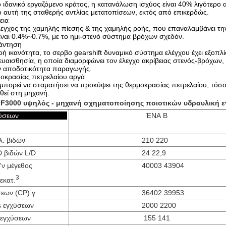
 ιδανικό εργαζόμενο κράτος, η κατανάλωση ισχύος είναι 40% λιγότερο
ό αυτή της σταθερής αντλίας μετατοπίσεων, εκτός από επικερδώς.
εια
λεγχος της χαμηλής πίεσης & της χαμηλής ροής, που επαναλαμβάνει την
ίναι 0.4%~0.7%, με το ημι-στενό σύστημα βρόχων σχεδόν.
άντηση
ή ικανότητα, το σερβο gearshift δυναμικό σύστημα ελέγχου έχει εξοπλ
 ευαισθησία, η οποία διαμορφώνει τον έλεγχο ακρίβειας στενός-βρόχων
ην αποδοτικότητα παραγωγής.
οκρασίας πετρελαίου αργά
μπορεί να σταματήσει να προκύψει της θερμοκρασίας πετρελαίου, τόσο
θεί στη μηχανή.
F3000 υψηλός - μηχανή σχηματοποίησης ποιοτικών υδραυλική 
α εγχύσεων
ΈΝΑ Β
λ. βιδών
210 220
D βιδών L/D
24 22,9
ν μέγεθος
40003 43904
3
εκατ.
εων (CP) γ
36402 39953
s εγχύσεων
2000 2200
 εγχύσεων
155 141