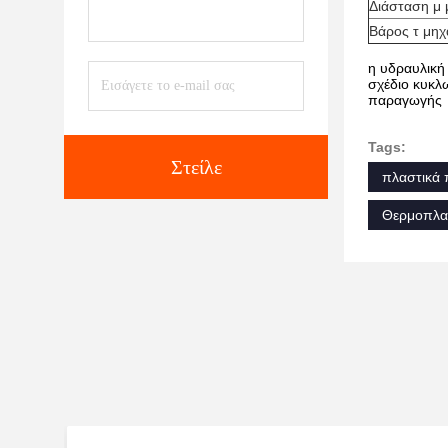
Διάσταση μ
Βάρος τ μη
η υδραυλική
σχέδιο κυκλ
παραγωγής
Tags:
Στείλε
πλαστικά 
Θερμοπλα