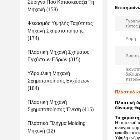
Σύριγγα Που Κατασκευάζει Τη
Επισημαίν
Μηχανή
(158)
Typehy
Ψεκασμός Υψηλής Ταχύτητας
τύπος 
Μηχανή Σχηματοποίησης
(174)
Δομή:
Πλαστική Μηχανή Σχήματος
Χρήση:
Εγχύσεων Εδρών
(315)
Ικανότ
Υδραυλική Μηχανή
δεξαμε
πετρελ
Σχηματοποίησης Εγχύσεων
(184)
Πλαστικό κ
Πλαστική Μηχανή
Πλαστική δ
δύναμης θ
Σχηματοποίησης Ένεση
(415)
Το χαρακτηρ
Η συσκευή α
Πλαστικά Πλήγμα Molding
άνοιγμα φορ
Μηχανή
(12)
εγκαθίστατα
Υψηλή ενέργ