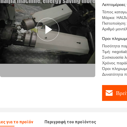
σχηματοπ
Λεπτομέρειες 
Τόπος καταγω
Μάρκα: HAIJI
Πιστοποίηση
Αριθμό μοντέ
Όροι πληρωμή
Ποσότητα παρ
Τιμή: negotia
Συσκευασία λ
Χρόνος παράδ
Όροι πληρωμής
Δυνατότητα π
Βρεί
ες για το προϊόν
Περιγραφή του προϊόντος