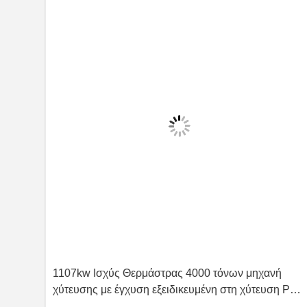
1107kw Ισχύς Θερμάστρας 4000 τόνων μηχανή
, que
χύτευσης με έγχυση εξειδικευμένη στη χύτευση PVC
trol
προσφέροντας στιβαρή κατασκευή και απόδοση