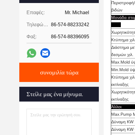
Περιστροφή/
βιδών
Επαφές:
Mr. Michael
Μονάδ
Τηλεφώνημα:
86-574-88233242
Χωρητικότη
Φαξ:
86-574-88396095
Κτύπημα χιλ
Διάστημα μ
δεσμών χιλ.
Max.Mold ύψ
Min.Mold ύψ
συνομιλία τώρα
Κτύπημα χι
εκτίναξης
Χωρητικότη
Στείλε μας ένα μήνυμα.
εκτίναξης
Ά
Max.Pump M
Δύναμη KW 
Δύναμη KW 