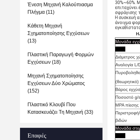
30%~60%. Μι
Ένεση Μηχανή Καλούπιασμα
επιταχύνει 
Πλήγμα
(11)
σφράγισης τ
Η συσκευή α
άνοιγμα φορ
Κάθετη Μηχανή
εγκαθίστατα
Σχηματοποίησης Εγχύσεων
H
(13)
Μονάδ
Πλαστική Παραγωγή Φορμών
Διάμετρος χι
Εγχύσεων
(18)
Αναλογία L/
Πυροβοληθε'
Μηχανή Σχηματοποίησης
(θεωρητικό) 
Εγχύσεων Δύο Χρώματος
Βάρος εγχύσ
(152)
Ποσοστό g/
Πλαστικό Κλουβί Που
MPA πίεσης
Κατασκευάζει Τη Μηχανή
(33)
Περιστροφή/
βιδών
Μονάδ
Επαφές