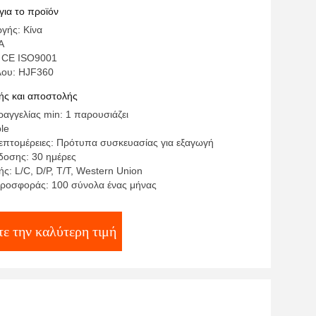
οίησης εγχύσεων ABS
για το προϊόν
γής: Κίνα
A
: CE ISO9001
λου: HJF360
ς και αποστολής
αγγελίας min: 1 παρουσιάζει
ble
επτομέρειες: Πρότυπα συσκευασίας για εξαγωγή
οσης: 30 ημέρες
: L/C, D/P, T/T, Western Union
ροσφοράς: 100 σύνολα ένας μήνας
τε την καλύτερη τιμή