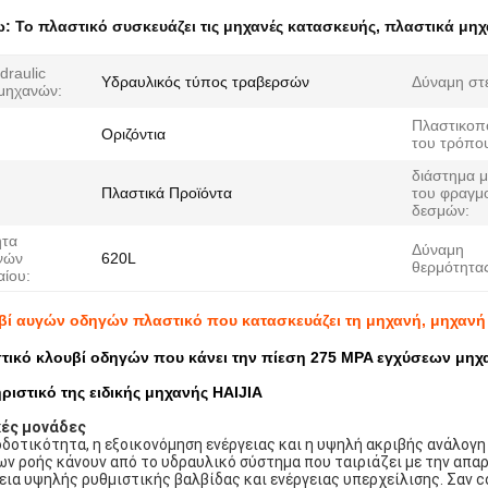
ω:
Το πλαστικό συσκευάζει τις μηχανές κατασκευής
,
πλαστικά μη
draulic
Υδραυλικός τύπος τραβερσών
Δύναμη στ
μηχανών:
Πλαστικοπ
Οριζόντια
του τρόπο
διάστημα μ
Πλαστικά Προϊόντα
του φραγμ
δεσμών:
ητα
Δύναμη
νών
620L
θερμότητας
αίου:
βί αυγών οδηγών πλαστικό που κατασκευάζει τη μηχανή, μηχα
τικό κλουβί οδηγών που κάνει την πίεση 275 MPA εγχύσεων μηχα
ριστικό της ειδικής μηχανής HAIJIA
κές μονάδες
δοτικότητα, η εξοικονόμηση ενέργειας και η υψηλή ακριβής ανάλογη
ν ροής κάνουν από το υδραυλικό σύστημα που ταιριάζει με την απα
ια υψηλής ρυθμιστικής βαλβίδας και ενέργειας υπερχείλισης. Σαν c