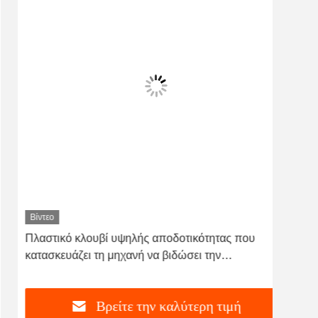
Βίντεο
Βίντ
Πλαστικό κλουβί υψηλής αποδοτικότητας που
530
κατασκευάζει τη μηχανή να βιδώσει την
τη 
πλαστικοποίηση χαμηλού θορύβου
καλ
Βρείτε την καλύτερη τιμή