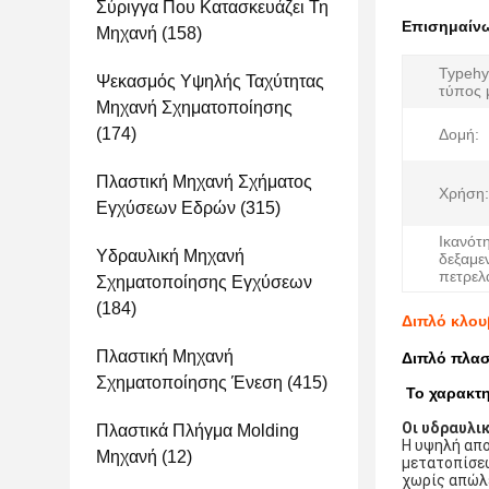
Σύριγγα Που Κατασκευάζει Τη
Επισημαίν
Μηχανή
(158)
Typehy
Ψεκασμός Υψηλής Ταχύτητας
τύπος 
Μηχανή Σχηματοποίησης
(174)
Δομή:
Πλαστική Μηχανή Σχήματος
Χρήση:
Εγχύσεων Εδρών
(315)
Ικανότ
Υδραυλική Μηχανή
δεξαμε
πετρελ
Σχηματοποίησης Εγχύσεων
(184)
Διπλό κλου
Πλαστική Μηχανή
Διπλό πλασ
Σχηματοποίησης Ένεση
(415)
Το χαρακτη
Οι υδραυλι
Πλαστικά Πλήγμα Molding
Η υψηλή απο
Μηχανή
(12)
μετατοπίσεω
χωρίς απώλε