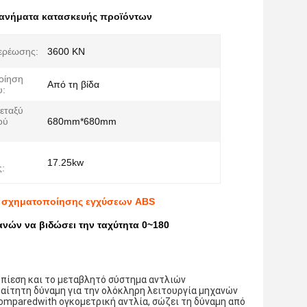
χανήματα κατασκευής προϊόντων
ερέωσης:
3600 KN
οίηση
Από τη βίδα
υ:
εταξύ
ού
680mm*680mm
17.25kw
:
νή σχηματοποίησης εγχύσεων ABS
νών να βιδώσει την ταχύτητα 0~180
 πίεση και το μεταβλητό σύστημα αντλιών
ραίτητη δύναμη για την ολόκληρη λειτουργία μηχανών
omparedwith ογκομετρική αντλία, σώζει τη δύναμη από