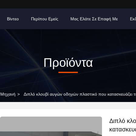
Βίντεο
Περίπου Εμείς
Μας Ελάτε Σε Επαφή Με
Εκ
Προϊόντα
η Μηχανή
>
Διπλό κλουβί αυγών οδηγών πλαστικό που κατασκευάζει 
Διπλό κλ
κατασκευά