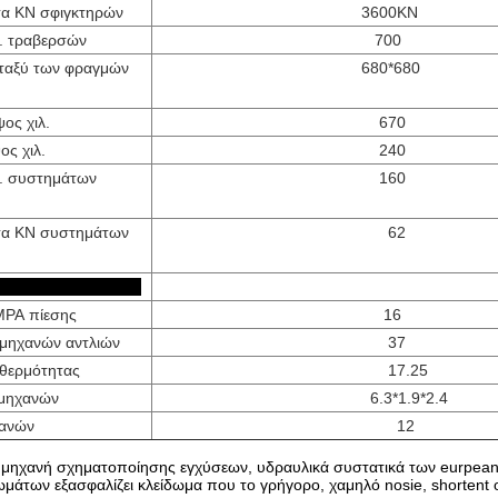
τα KN σφιγκτηρών
3600KN
. τραβερσών
700
εταξύ των φραγμών
680*680
ος χιλ.
670
ος χιλ.
240
λ. συστημάτων
160
τα KN συστημάτων
62
λλοι
PA πίεσης
16
μηχανών αντλιών
37
θερμότητας
17.25
 μηχανών
6.3*1.9*2.4
χανών
12
 μηχανή σχηματοποίησης εγχύσεων, υδραυλικά συστατικά των eurpean 
ωμάτων εξασφαλίζει κλείδωμα που το γρήγορο, χαμηλό nosie, shortent 