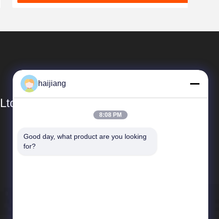
haijiang
Ltd
8:08 PM
Γρήγοροι Σύνδεσμοι
Good day, what product are you looking 
for?
Προφίλ εταιρείας
Επισκεψή εργοστασίου
Έλεγχος ποιότητας
Ειδήσεις