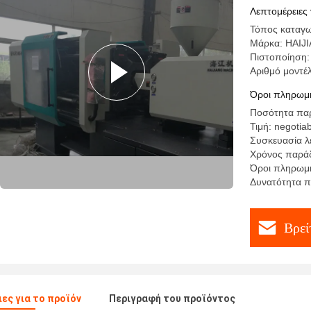
σχηματοπ
Λεπτομέρειες 
Τόπος καταγω
Μάρκα: HAIJI
Πιστοποίηση
Αριθμό μοντέ
Όροι πληρωμή
Ποσότητα παρ
Τιμή: negotia
Συσκευασία λ
Χρόνος παράδ
Όροι πληρωμής
Δυνατότητα π
Βρεί
ες για το προϊόν
Περιγραφή του προϊόντος