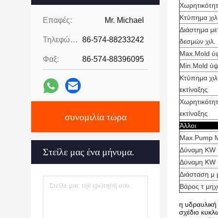
Χωρητικότη
Κτύπημα χιλ
Επαφές:
Mr. Michael
Διάστημα μ
Τηλεφώνημα:
86-574-88233242
δεσμών χιλ.
Max.Mold ύψ
Φαξ:
86-574-88396095
Min.Mold ύψ
Κτύπημα χι
εκτίναξης
Χωρητικότη
εκτίναξης
συνομιλία τώρα
Ά
Max.Pump M
Δύναμη KW 
Στείλε μας ένα μήνυμα.
Δύναμη KW 
Διάσταση μ
Βάρος τ μη
η υδραυλική
σχέδιο κυκλ