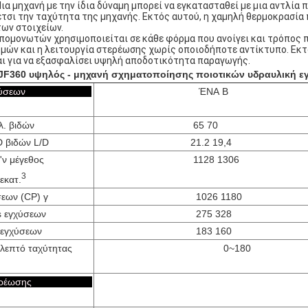
α μηχανή με την ίδια δύναμη μπορεί να εγκατασταθεί με μια αντλία
έτσι την ταχύτητα της μηχανής. Εκτός αυτού, η χαμηλή θερμοκρασία
ων στοιχείων.
πομονωτών χρησιμοποιείται σε κάθε φόρμα που ανοίγει και τρόπος 
μών και η λειτουργία στερέωσης χωρίς οποιοδήποτε αντίκτυπο. Εκ
ι για να εξασφαλίσει υψηλή αποδοτικότητα παραγωγής.
JF360 υψηλός - μηχανή σχηματοποίησης ποιοτικών υδραυλική 
α εγχύσεων
ΈΝΑ Β
λ. βιδών
65 70
D βιδών L/D
21.2 19,4
ν μέγεθος
1128 1306
3
εκατ.
εων (CP) γ
1026 1180
s εγχύσεων
275 328
 εγχύσεων
183 160
λεπτό ταχύτητας
0~180
α στερέωσης